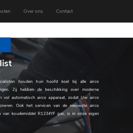
nsten
Over ons
Contact
ist
ialisten houden hun hoofd koel bij alle airco
ngen. Zij hebben de beschikking over moderne
n vol automatisch airco apparaat, zodat Uw airco
oneren. Ook het servicen van de nieuwste airco
jn van koudemiddel R1234YF gas, is in onze eigen