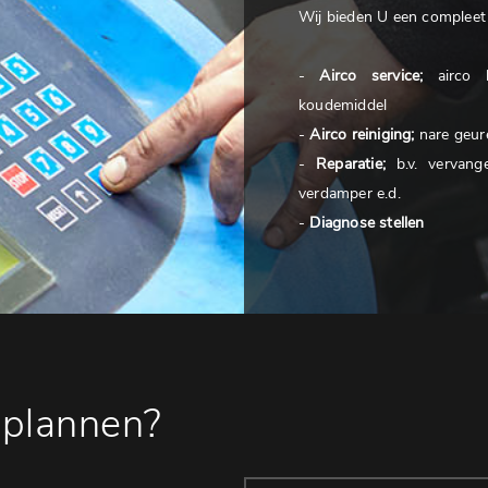
Wij bieden U een compleet 
-
Airco service;
airco l
koudemiddel
-
Airco reiniging;
nare geure
-
Reparatie;
b.v. vervange
verdamper e.d.
-
Diagnose stellen
 plannen?