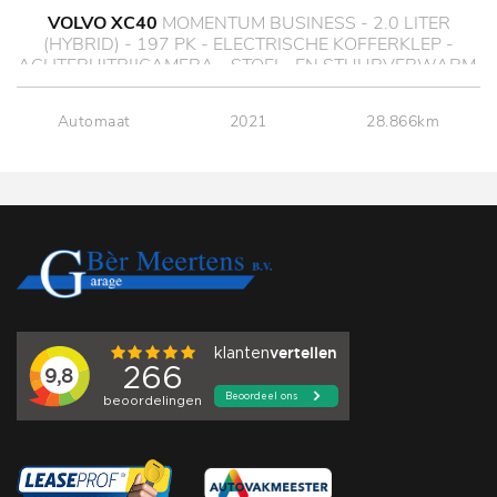
VOLVO XC40
MOMENTUM BUSINESS - 2.0 LITER
(HYBRID) - 197 PK - ELECTRISCHE KOFFERKLEP -
ACHTERUITRIJCAMERA - STOEL- EN STUURVERWARM.
Automaat
2021
28.866km