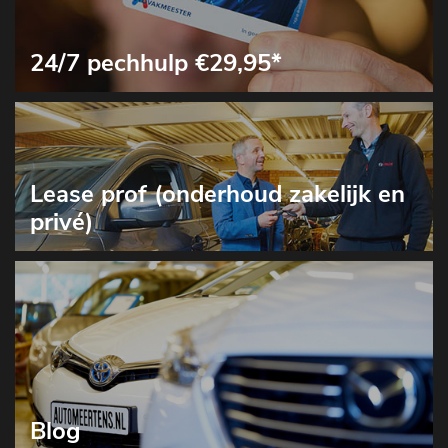
24/7 pechhulp €29,95*
Lease prof (onderhoud zakelijk en
privé)
Blog